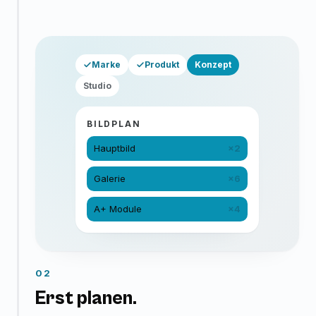
Marke
Produkt
Konzept
Studio
BILDPLAN
Hauptbild
×2
Galerie
×6
A+ Module
×4
02
Erst planen.